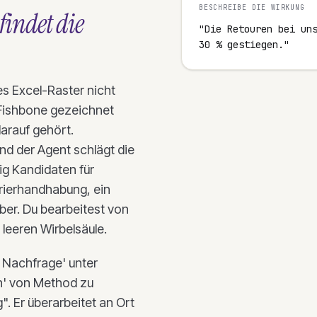
BESCHREIBE DIE WIRKUNG
 findet die
"Die Retouren bei uns
30 % gestiegen."
res Excel-Raster nicht
 Fishbone gezeichnet
darauf gehört.
nd der Agent schlägt die
ig Kandidaten für
rierhandhabung, ein
ber. Du bearbeitest von
 leeren Wirbelsäule.
e Nachfrage' unter
n' von Method zu
. Er überarbeitet an Ort