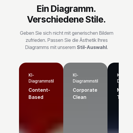
Ein Diagramm.
Verschiedene Stile.
Geben Sie sich nicht mit generischen Bildern
zufrieden. Passen Sie die Ästhetik Ihres
Diagramms mit unserem
Stil-Auswahl
.
KI-
KI-
KI-
Diagrammstil
Diagrammstil
Diagram
Content-
Corporate
Moder
Based
Clean
Tech