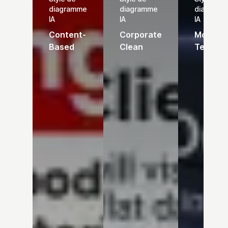
diagramme
diagramme
diagram
IA
IA
IA
Content-
Corporate
Modern
Based
Clean
Tech