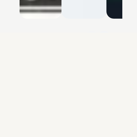
모든 스타일 시도하기 →
Diagram-Generator
Turn ideas into precise, presentation-ready
diagrams. Logic-first, graphic-second.
STYLES