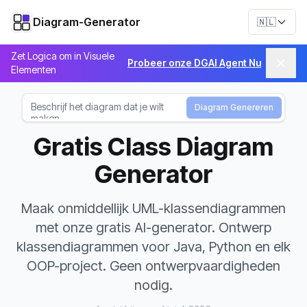
Diagram-Generator
🇳🇱
Zet Logica om in Visuele
Probeer onze DGAI Agent Nu
Elementen
Diagram Genereren
Gratis Class Diagram
Generator
Maak onmiddellijk UML-klassendiagrammen
met onze gratis AI-generator. Ontwerp
klassendiagrammen voor Java, Python en elk
OOP-project. Geen ontwerpvaardigheden
nodig.