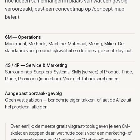
hoe ideeën samenhangen in plaats van wat een gevolg
veroorzaakt, past een conceptmap op /concept-map
beter.)
6M — Operations
Mankracht, Methode, Machine, Materiaal, Meting, Milieu. De
standaard voor productie/kwaliteit en de meest gezochte lay-out.
4S / 4P — Service & Marketing
Surroundings, Suppliers, Systems, Skills (service) of Product, Price,
Place, Promotion (marketing). Voor niet-fabrieksproblemen.
Aangepast oorzaak-gevolg
Geen vast sjabloon — benoem je eigen takken, of laat de AI ze uit
het probleem afleiden.
Even eerlijk: de meeste gratis visgraat-tools geven je een 6M-
skelet en stoppen daar, wat nutteloos is voor een marketing- of
serviceprobleem waar "Machine" en "Materiaal" niet van