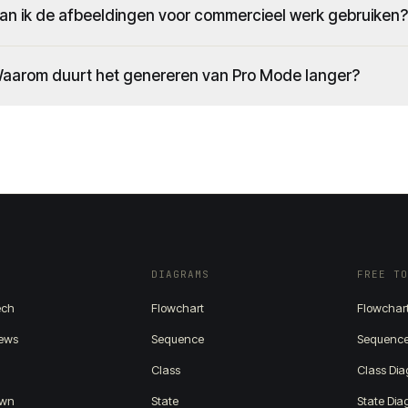
an ik de afbeeldingen voor commercieel werk gebruiken?
aarom duurt het genereren van Pro Mode langer?
DIAGRAMS
FREE T
ech
Flowchart
Flowchar
News
Sequence
Sequence
Class
Class Di
awn
State
State Di