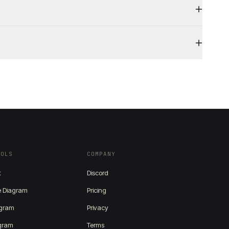
OOLS
COMPANY
t
Discord
 Diagram
Pricing
agram
Privacy
agram
Terms