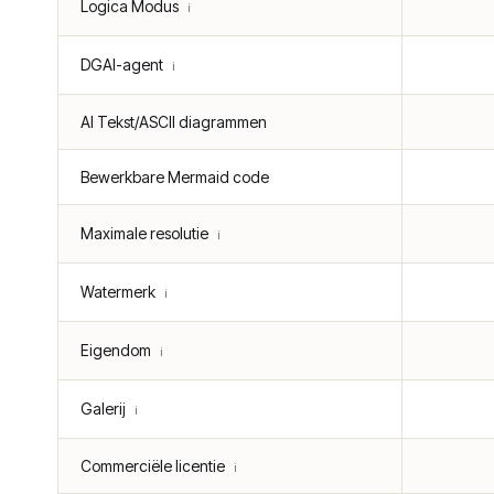
Logica Modus
ℹ️
DGAI-agent
ℹ️
AI Tekst/ASCII diagrammen
Bewerkbare Mermaid code
Maximale resolutie
ℹ️
Watermerk
ℹ️
Eigendom
ℹ️
Galerij
ℹ️
Commerciële licentie
ℹ️