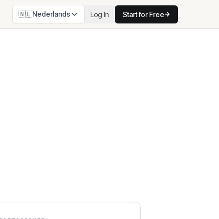
🇳🇱
Nederlands
Log In
Start for Free