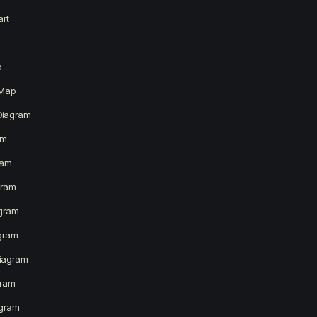
art
p
 Map
Diagram
am
ram
gram
agram
gram
iagram
gram
agram