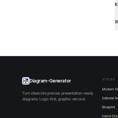
K
W
STYLES
Diagram-Generator
Modern T
Turn ideas into precise, presentation-ready
Editorial 
diagrams. Logic-first, graphic-second.
Blueprint
Hand-Dr