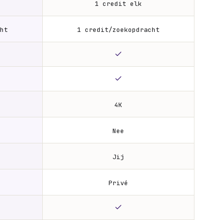
1 credit elk
ht
1 credit/zoekopdracht
4K
Nee
Jij
Privé