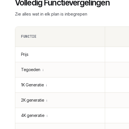
Volledig Functievergelingen
Zie alles wat in elk plan is inbegrepen
FUNCTIE
Prijs
Tegoeden
ℹ️
1K Generatie
ℹ️
2K generatie
ℹ️
4K generatie
ℹ️