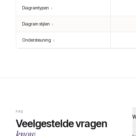
Diagramtypen
ℹ️
Diagram stijlen
ℹ️
Ondersteuning
ℹ️
FAQ
W
Veelgestelde vragen
know.