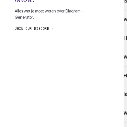
I
Alles wat je moet weten over Diagram-
Generator.
W
JOIN OUR DISCORD →
H
W
H
I
W