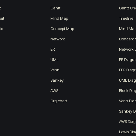
k
Gantt
Gantt Ch
out
Mind Map
Timeline
ic
Concept Map
Mind Ma
Network
Concept
ER
Network 
UML
ER Diagr
Venn
EER Diag
Sankey
UML Dia
AWS
Block Di
Org chart
Venn Dia
Sankey D
AWS Dia
Lewis Di