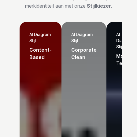
merkidentiteit aan met onze
Stijlkiezer
.
AI Diagram
AI Diagram
AI
Stijl
Stijl
Diagram
Stijl
Content-
Corporate
Modern
Based
Clean
Tech