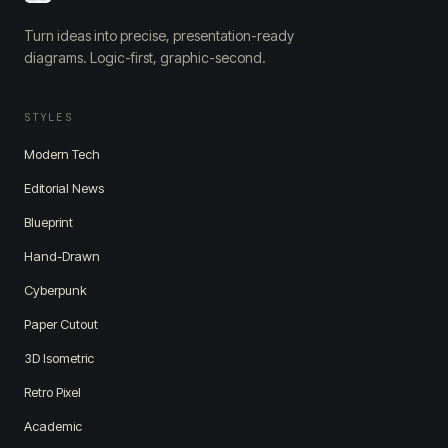
Turn ideas into precise, presentation-ready
diagrams. Logic-first, graphic-second.
STYLES
Modern Tech
Editorial News
Blueprint
Hand-Drawn
Cyberpunk
Paper Cutout
3D Isometric
Retro Pixel
Academic