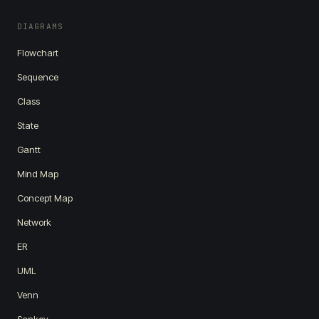
DIAGRAMS
Flowchart
Sequence
Class
State
Gantt
Mind Map
Concept Map
Network
ER
UML
Venn