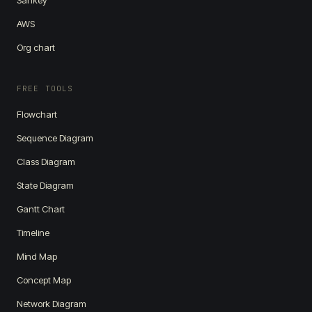
Sankey
AWS
Org chart
FREE TOOLS
Flowchart
Sequence Diagram
Class Diagram
State Diagram
Gantt Chart
Timeline
Mind Map
Concept Map
Network Diagram