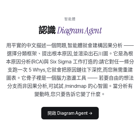
智能體
Diagram Agent
認識
用平實的中文描述一個問題,智能體就會建構因果分析 ——
選擇分類框架、提出根本原因,並渲染出石川圖。它是為根
本原因分析(RCA)與 Six Sigma 工作打造的:請它對任一條分
支跑一次 5 Whys,它就會把原因鏈往下深挖,而您無需重建
圖表。它骨子裡是一個腦力激盪工具 —— 若要自由的想法
分支而非因果分析,可試試 /mindmap 的心智圖。當分析有
變動時,您只要告訴它變了什麼。
開啟 Diagram Agent
→