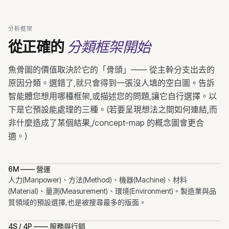
分析框架
分類框架開始
從正確的
魚骨圖的價值取決於它的「骨頭」—— 從主幹分支出去的
原因分類。選錯了,就只會得到一張沒人填的空白圖。告訴
智能體您想用哪種框架,或描述您的問題,讓它自行選擇。以
下是它預設能處理的三種。(若要呈現想法之間如何連結,而
非什麼造成了某個結果,/concept-map 的概念圖會更合
適。)
6M —— 營運
人力(Manpower)、方法(Method)、機器(Machine)、材料
(Material)、量測(Measurement)、環境(Environment)。製造業與品
質領域的預設選擇,也是被搜尋最多的版面。
4S / 4P —— 服務與行銷