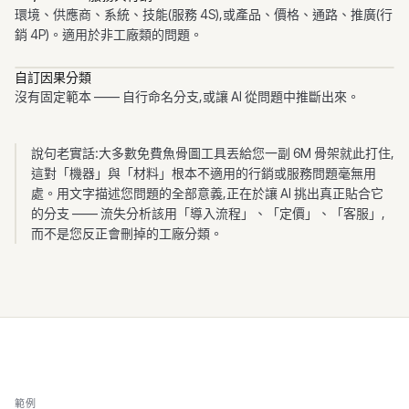
環境、供應商、系統、技能(服務 4S),或產品、價格、通路、推廣(行
銷 4P)。適用於非工廠類的問題。
自訂因果分類
沒有固定範本 —— 自行命名分支,或讓 AI 從問題中推斷出來。
說句老實話:大多數免費魚骨圖工具丟給您一副 6M 骨架就此打住,
這對「機器」與「材料」根本不適用的行銷或服務問題毫無用
處。用文字描述您問題的全部意義,正在於讓 AI 挑出真正貼合它
的分支 —— 流失分析該用「導入流程」、「定價」、「客服」,
而不是您反正會刪掉的工廠分類。
範例