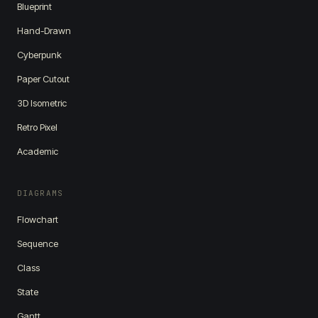
Blueprint
Hand-Drawn
Cyberpunk
Paper Cutout
3D Isometric
Retro Pixel
Academic
DIAGRAMS
Flowchart
Sequence
Class
State
Gantt