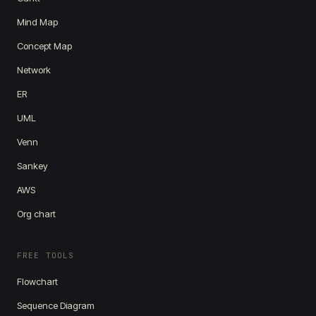
Mind Map
Concept Map
Network
ER
UML
Venn
Sankey
AWS
Org chart
FREE TOOLS
Flowchart
Sequence Diagram