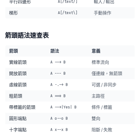
平行四邊形
輸入 / 輸出
A[/text/]
梯形
手動操作
A[/text\]
箭頭語法速查表
箭頭
語法
意義
實線箭頭
標準流向
A --> B
開放箭頭
僅連線，無箭頭
A --- B
虛線箭頭
可選 / 非同步
A -.-> B
粗箭頭
主路徑
A ==> B
帶標籤的箭頭
條件 / 標籤
A -->|Yes| B
圓形端點
雙向
A o--o B
十字端點
阻斷 / 失敗
A x--x B