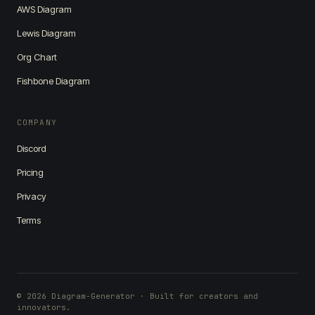
AWS Diagram
Lewis Diagram
Org Chart
Fishbone Diagram
COMPANY
Discord
Pricing
Privacy
Terms
© 2026 Diagram-Generator · Built for creators and
innovators.