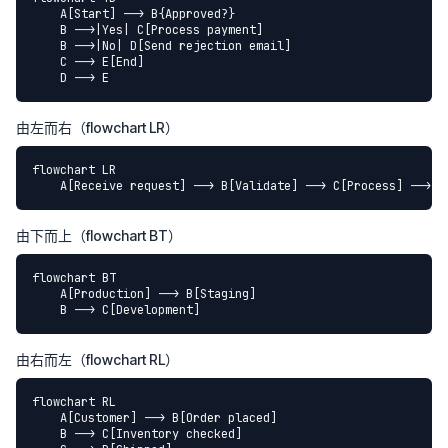
    A[Start] --> B{Approved?}

    B -->|Yes| C[Process payment]

    B -->|No| D[Send rejection email]

    C --> E[End]

    D --> E
由左而右（flowchart LR）
flowchart LR

    A[Receive request] --> B[Validate] --> C[Process] --> D
由下而上（flowchart BT）
flowchart BT

    A[Production] --> B[Staging]

    B --> C[Development]
由右而左（flowchart RL）
flowchart RL

    A[Customer] --> B[Order placed]

    B --> C[Inventory checked]
