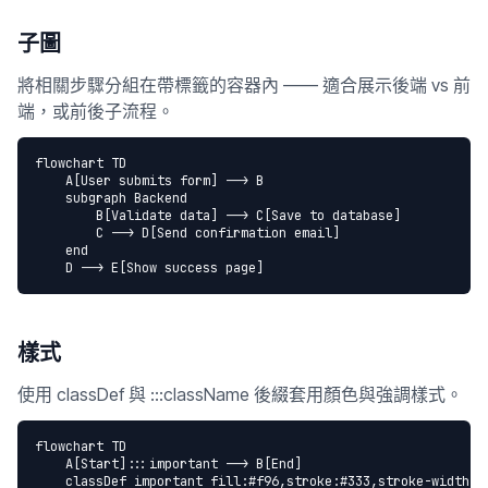
子圖
將相關步驟分組在帶標籤的容器內 —— 適合展示後端 vs 前
端，或前後子流程。
flowchart TD

    A[User submits form] --> B

    subgraph Backend

        B[Validate data] --> C[Save to database]

        C --> D[Send confirmation email]

    end

    D --> E[Show success page]
樣式
使用 classDef 與 :::className 後綴套用顏色與強調樣式。
flowchart TD

    A[Start]:::important --> B[End]

    classDef important fill:#f96,stroke:#333,stroke-width:2