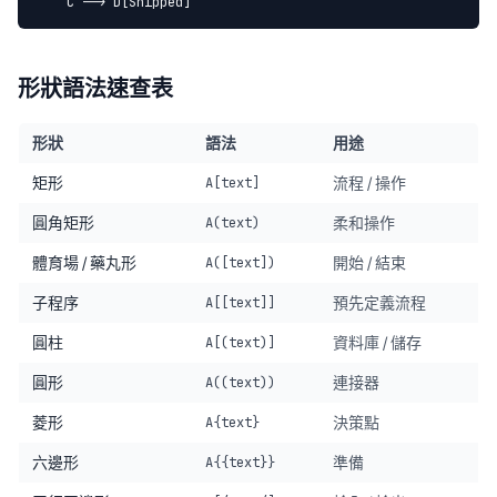
    C --> D[Shipped]
形狀語法速查表
形狀
語法
用途
矩形
流程 / 操作
A[text]
圓角矩形
柔和操作
A(text)
體育場 / 藥丸形
開始 / 結束
A([text])
子程序
預先定義流程
A[[text]]
圓柱
資料庫 / 儲存
A[(text)]
圓形
連接器
A((text))
菱形
決策點
A{text}
六邊形
準備
A{{text}}