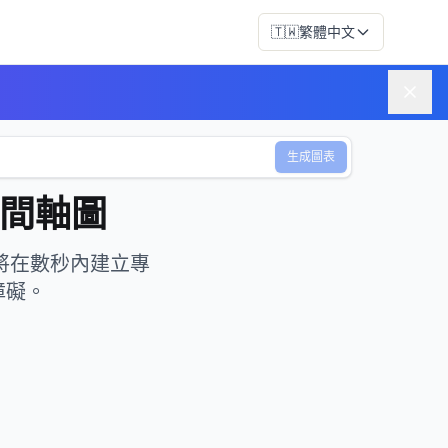
🇹🇼
繁體中文
生成圖表
時間軸圖
 將在數秒內建立專
障礙。